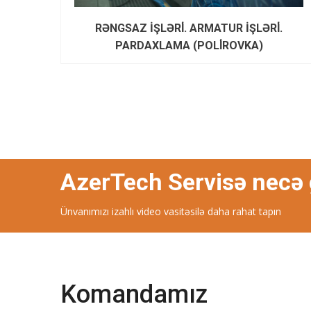
RƏNGSAZ İŞLƏRİ. ARMATUR İŞLƏRİ.
PARDAXLAMA (POLİROVKA)
AzerTech Servisə necə 
Ünvanımızı izahlı video vasitəsilə daha rahat tapın
Komandamız