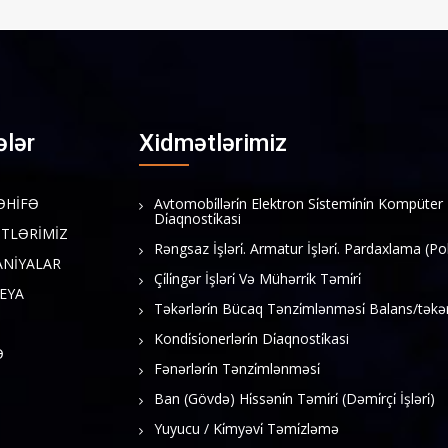
ələr
Xidmətlərimiz
ƏHİFƏ
Avtomobi̇lləri̇n Elektron Si̇stemi̇ni̇n Kompüter
Di̇aqnosti̇kasi
TLƏRİMİZ
Rəngsaz İşləri̇. Armatur İşləri̇. Pardaxlama (Pol
NİYALAR
Çi̇li̇ngər İşləri̇ Və Mühərri̇k Təmi̇ri̇
EYA
Təkərləri̇n Bücaq Tənzi̇mlənməsi̇ Balans/təkə
Kondi̇si̇onerləri̇n Di̇aqnosti̇kasi
Ə
Fənərləri̇n Tənzi̇mlənməsi̇
Ban (Gövdə) Hi̇ssəni̇n Təmi̇ri̇ (Dəmi̇rçi̇ İşləri̇)
Yuyucu / Ki̇myəvi̇ Təmi̇zləmə