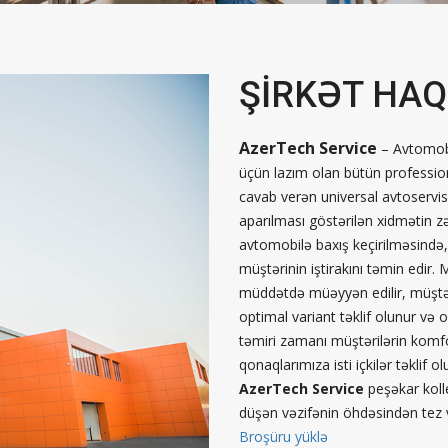
ŞİRKƏT HA
AzerTech Service
– Avtomobil
üçün lazım olan bütün professio
cavab verən universal avtoservisd
aparılması göstərilən xidmətin z
avtomobilə baxış keçirilməsində
müştərinin iştirakını təmin edir.
müddətdə müəyyən edilir, müştər
optimal variant təklif olunur və 
təmiri zamanı müştərilərin kom
qonaqlarımıza isti içkilər təklif 
AzerTech Service
peşəkar kolle
düşən vəzifənin öhdəsindən tez və
Broşüru yüklə