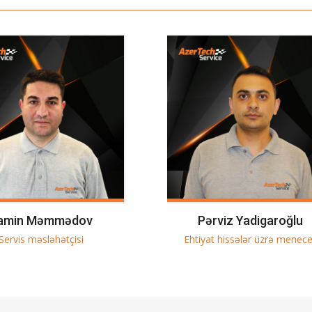
ərviz Yadigaroğlu
Rüstəm Rəsulov
at hissələr üzrə menecer
Anbardar