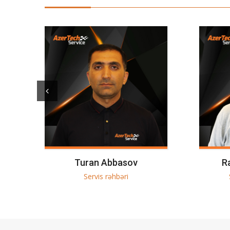
Ramin Məmmədov
P
Servis məsləhətçisi
Ehtiy