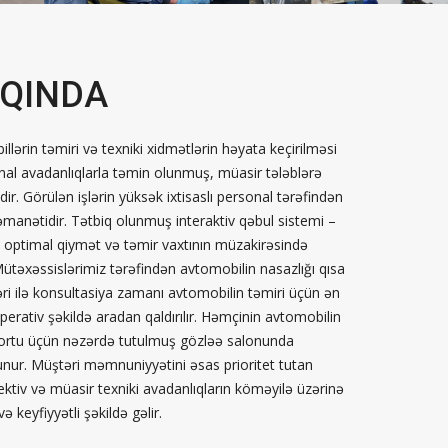
QQINDA
lərin təmiri və texniki xidmətlərin həyata keçirilməsi
nal avadanlıqlarla təmin olunmuş, müasir tələblərə
ir. Görülən işlərin yüksək ixtisaslı personal tərəfindən
əmanətidir. Tətbiq olunmuş interaktiv qəbul sistemi –
, optimal qiymət və təmir vaxtının müzakirəsində
 Mütəxəssislərimiz tərəfindən avtomobilin nasazlığı qısa
i ilə konsultasiya zamanı avtomobilin təmiri üçün ən
operativ şəkildə aradan qaldırılır. Həmçinin avtomobilin
fortu üçün nəzərdə tutulmuş gözləə salonunda
olunur. Müştəri məmnuniyyətini əsas prioritet tutan
ktiv və müasir texniki avadanlıqların köməyilə üzərinə
 keyfiyyətli şəkildə gəlir.