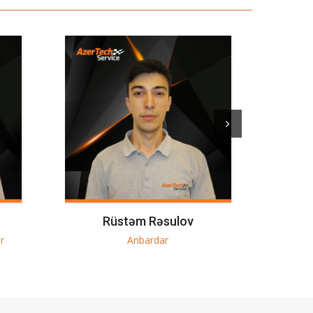
Məhəmməd Osmanlı
Avtoçilingər