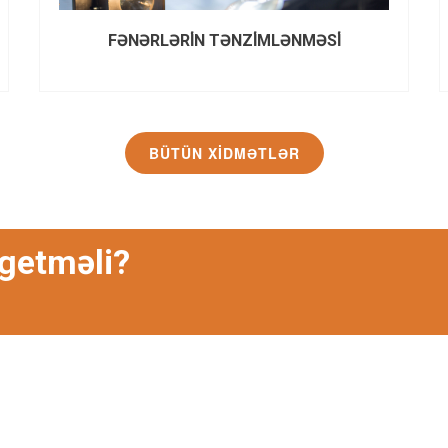
FƏNƏRLƏRİN TƏNZİMLƏNMƏSİ
BÜTÜN XIDMƏTLƏR
getməli?