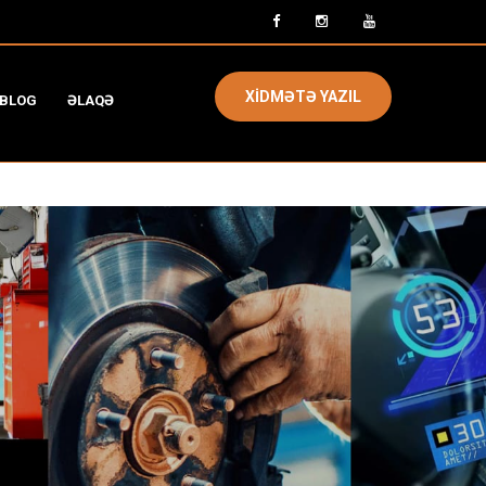
XİDMƏTƏ YAZIL
BLOG
ƏLAQƏ