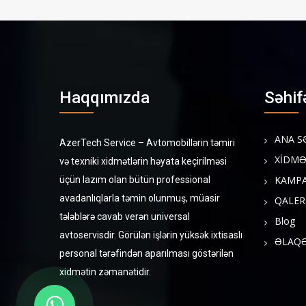
Haqqımızda
Səhif
ANA S
AzerTech Service – Avtomobillərin təmiri
XİDMƏ
və texniki xidmətlərin həyata keçirilməsi
KAMPA
üçün lazım olan bütün professional
avadanlıqlarla təmin olunmuş, müasir
QALER
tələblərə cavab verən universal
Blog
avtoservisdir. Görülən işlərin yüksək ixtisaslı
ƏLAQ
personal tərəfindən aparılması göstərilən
xidmətin zəmanətidir.