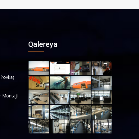
Qalereya
i̇rovka)
r Montaji