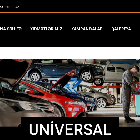
service.az
NA SƏHİFƏ
XİDMƏTLƏRİMİZ
KAMPANİYALAR
QALEREYA
UNİVERSAL