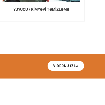
YUYUCU / KİMYƏVİ TƏMİZLƏMƏ
VIDEONU IZLƏ